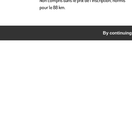
Non compris dans le prix de l’inscription, hormis
pour le 88 km.
By continuing 
A conf
Hébergement
Pour votre hébergement, plusieurs solutions existen
Vous souhaitez camper : indiquez-le lors de votre
camping…).
Vous préférez davantage de confort : de nombreux
Voici notre sélection :