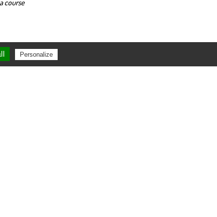
la course
ll
Personalize
our J).
ente (pas de sanitaires, ni d’équipement spécifique