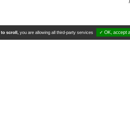
to scroll,
you are allowing all third-party services
✓ OK, accept a
irmer selon normes en vigueur (cahier des charges Covid-19 à respecter le j
t :
 inscription en ligne. Nous prévoirons un emplacement pour planter votre t
 gîtes alentours sauront vous accueillir.